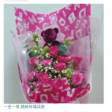
一生一世,桃粉玫瑰花束