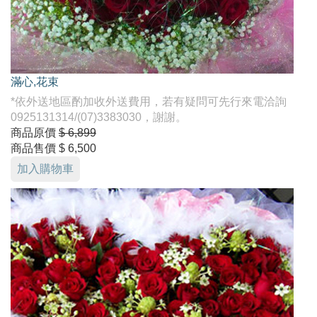
滿心,花束
*依外送地區酌加收外送費用，若有疑問可先行來電洽詢
0925131314/(07)3383030，謝謝。
商品原價
$ 6,899
商品售價
$ 6,500
加入購物車