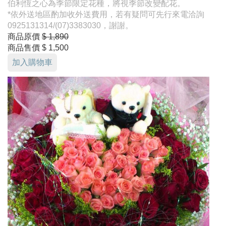
伯利恆之心為季節限定花種，將視季節改變配花。
*依外送地區酌加收外送費用，若有疑問可先行來電洽詢
0925131314/(07)3383030，謝謝。
商品原價
$ 1,890
商品售價
$ 1,500
加入購物車