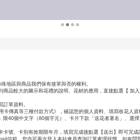
些特殊地區與商品我們保有接單與否的權利。
看到商品較大的圖示和花禮的說明、花材的應用，直接點選【 加
填寫訂單資料。
、信用卡傳真等三種付款方式》，確認您的個人資料、填寫收花人
」限40個中文字（80個字元）、卡片下款「送花者署名」、選
用卡卡號、卡別有效期限年月，填寫完成後點選【送出】即可完成
-mail信箱，您亦可再次登入本站會員查詢訂單處理狀態，如有