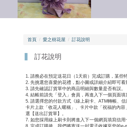
首頁
愛之樹花屋
訂花說明
訂花說明
1. 請務必在預定送花日（1天前）完成訂購，某
2. 先挑選您喜愛的花禮，點小圖或詳細介紹即可
3. 請先確認訂貨單中的商品明細與數量是否有誤。
4. 結帳前請先「登入」會員，再進入下一個頁面
5. 請選擇您的付款方式《線上刷卡、ATM轉帳
卡片上款「收花人暱稱」、卡片中款「祝福的內容
選【送出訂貨單】。
7. 如您採用線上刷卡則將進入下一個網頁填寫信
8. 完成訂購後，我們將寄送一封電子收據至您的e