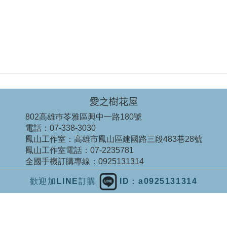
愛之樹花屋
802高雄巿苓雅區興中一路180號
電話：
07-338-3030
鳳山工作室：
高雄市鳳山區建國路三段483巷28號
鳳山工作室電話：
07-2235781
全國手機訂購專線：
0925131314
歡迎加LINE訂購
ID：a0925131314