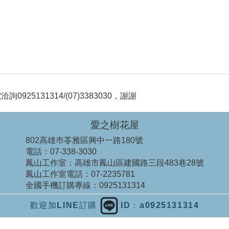
5131314/(07)3383030，謝謝
愛之樹花屋
802高雄巿苓雅區興中一路180號
電話：
07-338-3030
鳳山工作室：
高雄市鳳山區建國路三段483巷28號
鳳山工作室電話：
07-2235781
全國手機訂購專線：
0925131314
歡迎加LINE訂購
ID：a0925131314