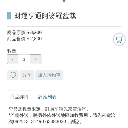
財運亨通阿婆羅盆栽
商品原價
$ 3,200
商品售價
$ 2,800
數量:
-
+
分享
加入購物車
商品詳情
評論列表
季節及數量限定，訂購前請先來電洽詢。
*若需外送，將另外依外送地區加收費用，請先來電洽
詢0925131314/(07)3383030，謝謝。