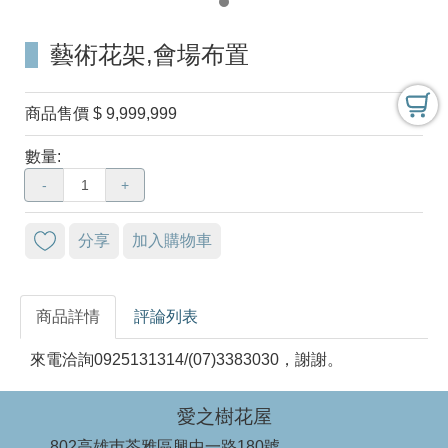
藝術花架,會場布置
商品售價
$ 9,999,999
數量:
-
+
分享
加入購物車
商品詳情
評論列表
來電洽詢0925131314/(07)3383030，謝謝。
愛之樹花屋
802高雄巿苓雅區興中一路180號