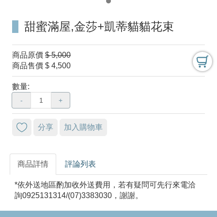
甜蜜滿屋,金莎+凱蒂貓貓花束
商品原價
$ 5,000
商品售價
$ 4,500
數量:
-
+
分享
加入購物車
商品詳情
評論列表
*依外送地區酌加收外送費用，若有疑問可先行來電洽
詢0925131314/(07)3383030，謝謝。