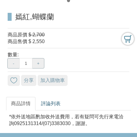
嫣紅,蝴蝶蘭
商品原價
$ 2,700
商品售價
$ 2,550
數量:
-
+
分享
加入購物車
商品詳情
評論列表
*依外送地區酌加收外送費用，若有疑問可先行來電洽
詢0925131314/(07)3383030，謝謝。