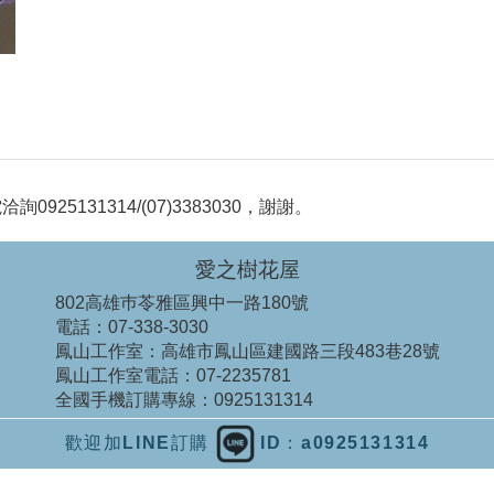
5131314/(07)3383030，謝謝。
愛之樹花屋
802高雄巿苓雅區興中一路180號
電話：
07-338-3030
鳳山工作室：
高雄市鳳山區建國路三段483巷28號
鳳山工作室電話：
07-2235781
全國手機訂購專線：
0925131314
歡迎加LINE訂購
ID：a0925131314