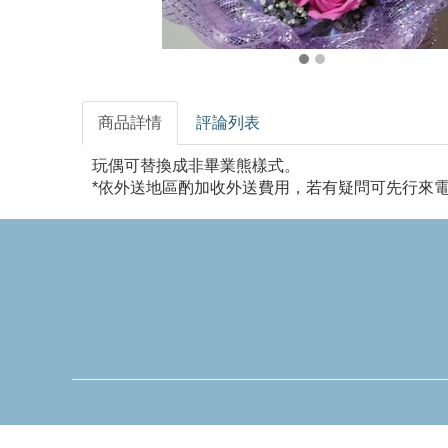
商品詳情
評論列表
玩偶可替換成非畢業熊樣式。
*依外送地區酌加收外送費用，若有疑問可先行來電洽詢092