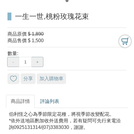
一生一世,桃粉玫瑰花束
商品原價
$ 1,890
商品售價
$ 1,500
數量:
-
+
分享
加入購物車
商品詳情
評論列表
伯利恆之心為季節限定花種，將視季節改變配花。
*依外送地區酌加收外送費用，若有疑問可先行來電洽
詢0925131314/(07)3383030，謝謝。