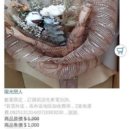
陽光戀人
數量限定，訂購前請先來電洽詢。
*若需外送，依外送地區加收費用，2束免運
費.0925131314/(07)3383030，謝謝。
商品原價
$ 1,200
商品售價
$ 1,000